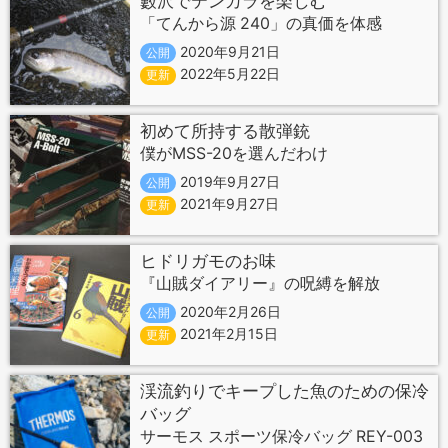
藪沢でテンカラを楽しむ
「てんから源 240」の真価を体感
2020年9月21日
公開
2022年5月22日
更新
初めて所持する散弾銃
僕がMSS-20を選んだわけ
2019年9月27日
公開
2021年9月27日
更新
ヒドリガモのお味
『山賊ダイアリー』の呪縛を解放
2020年2月26日
公開
2021年2月15日
更新
渓流釣りでキープした魚のための保冷
バッグ
サーモス スポーツ保冷バッグ REY-003