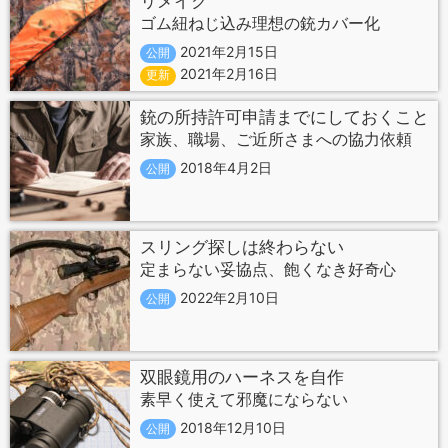
リメイク
ゴム紐ねじ込み理想の銃カバー化
2021年2月15日
公開
2021年2月16日
更新
銃の所持許可申請までにしておくこと
家族、職場、ご近所さまへの協力依頼
2018年4月2日
公開
スリング探しは終わらない
定まらない妥協点、飽くなき好奇心
2022年2月10日
公開
双眼鏡用のハーネスを自作
素早く使えて邪魔にならない
2018年12月10日
公開