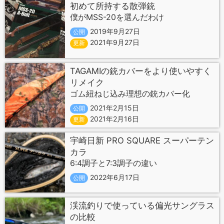
初めて所持する散弾銃
僕がMSS-20を選んだわけ
2019年9月27日
公開
2021年9月27日
更新
TAGAMIの銃カバーをより使いやすく
リメイク
ゴム紐ねじ込み理想の銃カバー化
2021年2月15日
公開
2021年2月16日
更新
宇崎日新 PRO SQUARE スーパーテン
カラ
6:4調子と7:3調子の違い
2022年6月17日
公開
渓流釣りで使っている偏光サングラス
の比較