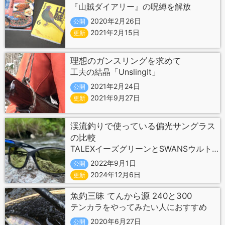
『山賊ダイアリー』の呪縛を解放
2020年2月26日
公開
2021年2月15日
更新
理想のガンスリングを求めて
工夫の結晶「UnslingIt」
2021年2月24日
公開
2021年9月27日
更新
渓流釣りで使っている偏光サングラス
の比較
TALEXイーズグリーンとSWANSウルトラライトグリーン
2022年9月1日
公開
2024年12月6日
更新
魚釣三昧 てんから源 240と300
テンカラをやってみたい人におすすめ
2020年6月27日
公開