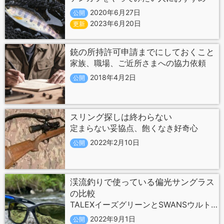
2020年6月27日
公開
2023年6月20日
更新
銃の所持許可申請までにしておくこと
家族、職場、ご近所さまへの協力依頼
2018年4月2日
公開
スリング探しは終わらない
定まらない妥協点、飽くなき好奇心
2022年2月10日
公開
渓流釣りで使っている偏光サングラス
の比較
TALEXイーズグリーンとSWANSウルトラライトグリーン
2022年9月1日
公開