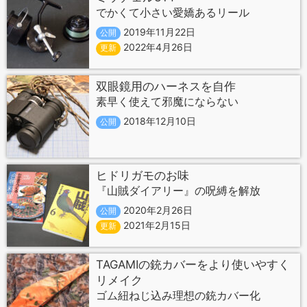
でかくて小さい愛嬌あるリール
2019年11月22日
公開
2022年4月26日
更新
双眼鏡用のハーネスを自作
素早く使えて邪魔にならない
2018年12月10日
公開
ヒドリガモのお味
『山賊ダイアリー』の呪縛を解放
2020年2月26日
公開
2021年2月15日
更新
TAGAMIの銃カバーをより使いやすく
リメイク
ゴム紐ねじ込み理想の銃カバー化