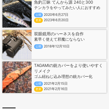
魚釣三昧 てんから源 240と300
テンカラをやってみたい人におすすめ
2020年6月27日
公開
2023年6月20日
更新
双眼鏡用のハーネスを自作
素早く使えて邪魔にならない
2018年12月10日
公開
TAGAMIの銃カバーをより使いやすく
リメイク
ゴム紐ねじ込み理想の銃カバー化
2021年2月15日
公開
2021年2月16日
更新