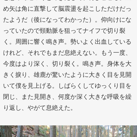
め矢は角に直撃して脳震盪を起こしただけだっ
たようだ（後になってわかった）。仰向けにな
っていたので頸動脈を狙ってナイフで切り裂
く。周囲に響く鳴き声。勢いよく出血している
けれど、それでもまだ息絶えない。もう一度、
今度はより深く、切り裂く。鳴き声。身体を大
きく捩り、雄鹿が驚いたように大きく目を見開
いて僕を見上げる。しばらくしてゆっくり目を
閉じ、また見開き、何度か深く大きな呼吸を繰
り返し、やがて息絶えた。