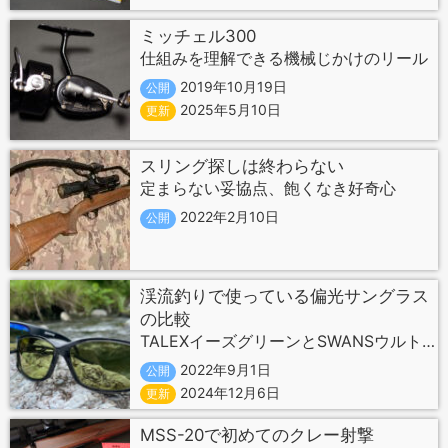
ミッチェル300
仕組みを理解できる機械じかけのリール
2019年10月19日
公開
2025年5月10日
更新
スリング探しは終わらない
定まらない妥協点、飽くなき好奇心
2022年2月10日
公開
渓流釣りで使っている偏光サングラス
の比較
TALEXイーズグリーンとSWANSウルトラライトグリーン
2022年9月1日
公開
2024年12月6日
更新
MSS-20で初めてのクレー射撃