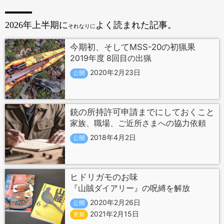
2026年上半期に
よく読まれた記事。
それなりに
今期初、そしてMSS-20の初猟果
2019年度 8回目の出猟
2020年2月23日
公開
銃の所持許可申請までにしておくこと
家族、職場、ご近所さまへの協力依頼
2018年4月2日
公開
ヒドリガモのお味
『山賊ダイアリー』の呪縛を解放
2020年2月26日
公開
2021年2月15日
更新