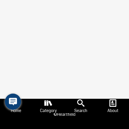
Home
Category
Search
About
©Heartfield
Search