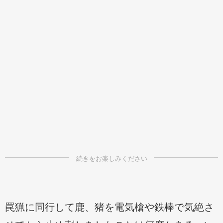
罠猟に同行して鹿、猪を電気槍や鉄棒で気絶さ