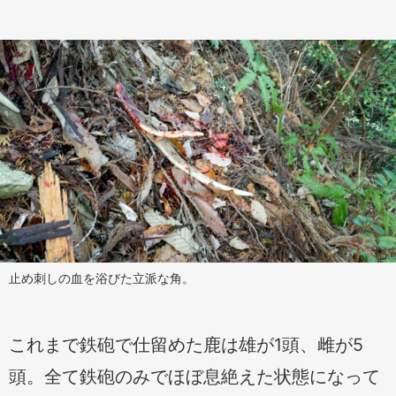
止め刺しの血を浴びた立派な角。
これまで鉄砲で仕留めた鹿は雄が1頭、雌が5
頭。全て鉄砲のみでほぼ息絶えた状態になって