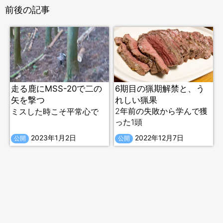
前後の記事
走る鹿にMSS-20で二の
6期目の猟期解禁と、う
矢を撃つ
れしい猟果
2年前の失敗から学んで獲
ミスした時こそ平常心で
った1頭
2023年1月2日
2022年12月7日
公開
公開