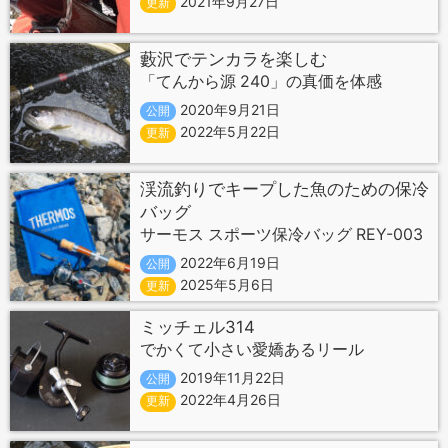
2021年9月27日
更新
藪沢でテンカラを楽しむ
「てんから源 240」の真価を体感
2020年9月21日
公開
2022年5月22日
更新
渓流釣りでキープした魚のための保冷
バッグ
サーモス スポーツ保冷バッグ REY-003
2022年6月19日
公開
2025年5月6日
更新
ミッチェル314
でかくて小さい愛嬌あるリール
2019年11月22日
公開
2022年4月26日
更新