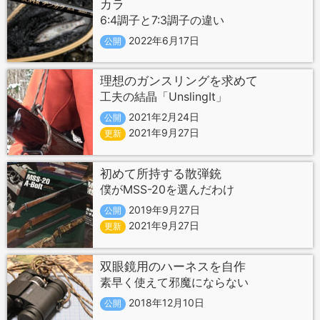
カラ
6:4調子と7:3調子の違い
2022年6月17日
公開
理想のガンスリングを求めて
工夫の結晶「UnslingIt」
2021年2月24日
公開
2021年9月27日
更新
初めて所持する散弾銃
僕がMSS-20を選んだわけ
2019年9月27日
公開
2021年9月27日
更新
双眼鏡用のハーネスを自作
素早く使えて邪魔にならない
2018年12月10日
公開