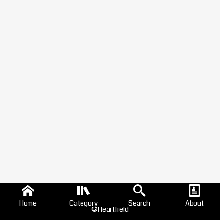
Home
Category
Search
About
©Heartfield
Search