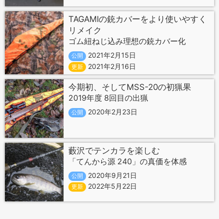
TAGAMIの銃カバーをより使いやすく
リメイク
ゴム紐ねじ込み理想の銃カバー化
2021年2月15日
公開
2021年2月16日
更新
今期初、そしてMSS-20の初猟果
2019年度 8回目の出猟
2020年2月23日
公開
藪沢でテンカラを楽しむ
「てんから源 240」の真価を体感
2020年9月21日
公開
2022年5月22日
更新