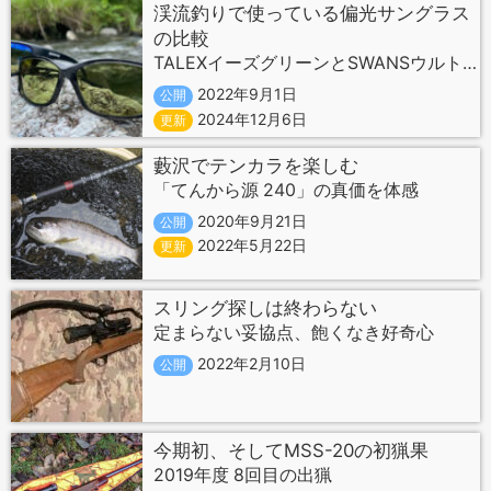
渓流釣りで使っている偏光サングラス
の比較
TALEXイーズグリーンとSWANSウルトラライトグリーン
2022年9月1日
公開
2024年12月6日
更新
藪沢でテンカラを楽しむ
「てんから源 240」の真価を体感
2020年9月21日
公開
2022年5月22日
更新
スリング探しは終わらない
定まらない妥協点、飽くなき好奇心
2022年2月10日
公開
今期初、そしてMSS-20の初猟果
2019年度 8回目の出猟