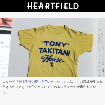
エッセイ『
村上T 僕の愛したTシャツたち
』には、この短編が生まれ
たきっかけとなったTシャツにまつわるエピソードが書かれてい
る。