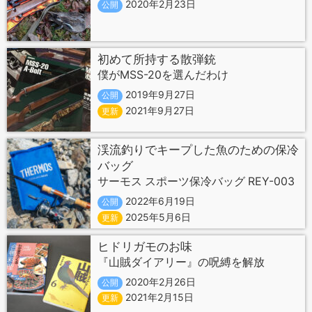
2020年2月23日
公開
初めて所持する散弾銃
僕がMSS-20を選んだわけ
2019年9月27日
公開
2021年9月27日
更新
渓流釣りでキープした魚のための保冷
バッグ
サーモス スポーツ保冷バッグ REY-003
2022年6月19日
公開
2025年5月6日
更新
ヒドリガモのお味
『山賊ダイアリー』の呪縛を解放
2020年2月26日
公開
2021年2月15日
更新