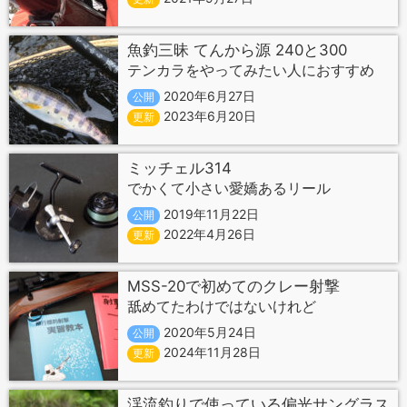
魚釣三昧 てんから源 240と300
テンカラをやってみたい人におすすめ
2020年6月27日
公開
2023年6月20日
更新
ミッチェル314
でかくて小さい愛嬌あるリール
2019年11月22日
公開
2022年4月26日
更新
MSS-20で初めてのクレー射撃
舐めてたわけではないけれど
2020年5月24日
公開
2024年11月28日
更新
渓流釣りで使っている偏光サングラス