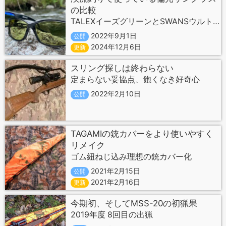
の比較
TALEXイーズグリーンとSWANSウルトラライトグリーン
2022年9月1日
公開
2024年12月6日
更新
スリング探しは終わらない
定まらない妥協点、飽くなき好奇心
2022年2月10日
公開
TAGAMIの銃カバーをより使いやすく
リメイク
ゴム紐ねじ込み理想の銃カバー化
2021年2月15日
公開
2021年2月16日
更新
今期初、そしてMSS-20の初猟果
2019年度 8回目の出猟