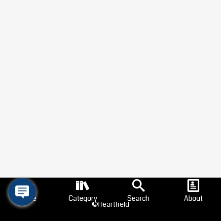
Home
Category
Search
About
©Heartfield
Search