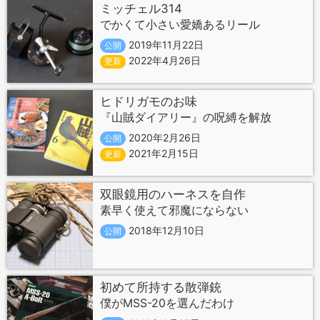
ミッチェル314
でかくて小さい愛嬌あるリール
2019年11月22日
公開
2022年4月26日
更新
ヒドリガモのお味
『山賊ダイアリー』の呪縛を解放
2020年2月26日
公開
2021年2月15日
更新
双眼鏡用のハーネスを自作
素早く使えて邪魔にならない
2018年12月10日
公開
初めて所持する散弾銃
僕がMSS-20を選んだわけ