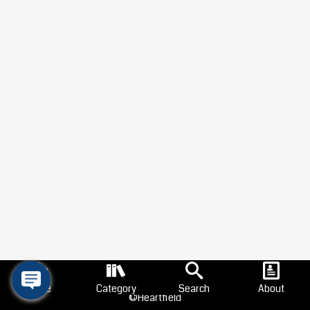
Home
Category
Search
About
©Heartfield