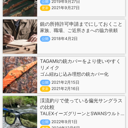
2019年9月27日
公開
2021年9月27日
更新
銃の所持許可申請までにしておくこと
家族、職場、ご近所さまへの協力依頼
2018年4月2日
公開
TAGAMIの銃カバーをより使いやすく
リメイク
ゴム紐ねじ込み理想の銃カバー化
2021年2月15日
公開
2021年2月16日
更新
渓流釣りで使っている偏光サングラス
の比較
TALEXイーズグリーンとSWANSウルトラライトグリーン
2022年9月1日
公開
2024年12月6日