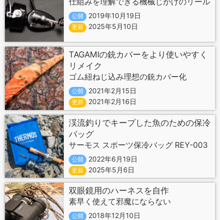
仕組みを理解できる機械じかけのリール
2019年10月19日
公開
2025年5月10日
更新
TAGAMIの銃カバーをより使いやすく
リメイク
ゴム紐ねじ込み理想の銃カバー化
2021年2月15日
公開
2021年2月16日
更新
渓流釣りでキープした魚のための保冷
バッグ
サーモス スポーツ保冷バッグ REY-003
2022年6月19日
公開
2025年5月6日
更新
双眼鏡用のハーネスを自作
素早く使えて邪魔にならない
2018年12月10日
公開