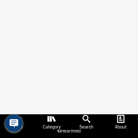
Home
Category
Search
About
©Heartfield
Search