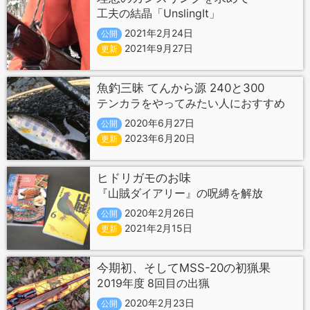
工夫の結晶「UnslingIt」
2021年2月24日
公開
2021年9月27日
更新
魚釣三昧 てんから源 240と300
テンカラをやってみたい人におすすめ
2020年6月27日
公開
2023年6月20日
更新
ヒドリガモのお味
『山賊ダイアリー』の呪縛を解放
2020年2月26日
公開
2021年2月15日
更新
今期初、そしてMSS-20の初猟果
2019年度 8回目の出猟
2020年2月23日
公開