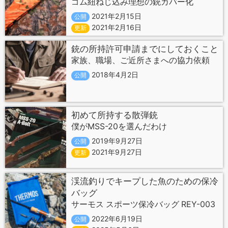
ゴム紐ねじ込み理想の銃カバー化
2021年2月15日
公開
2021年2月16日
更新
銃の所持許可申請までにしておくこと
家族、職場、ご近所さまへの協力依頼
2018年4月2日
公開
初めて所持する散弾銃
僕がMSS-20を選んだわけ
2019年9月27日
公開
2021年9月27日
更新
渓流釣りでキープした魚のための保冷
バッグ
サーモス スポーツ保冷バッグ REY-003
2022年6月19日
公開