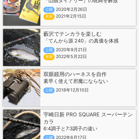
『山賊ダイアリー』の呪縛を解放
2020年2月26日
公開
2021年2月15日
更新
藪沢でテンカラを楽しむ
「てんから源 240」の真価を体感
2020年9月21日
公開
2022年5月22日
更新
双眼鏡用のハーネスを自作
素早く使えて邪魔にならない
2018年12月10日
公開
宇崎日新 PRO SQUARE スーパーテン
カラ
6:4調子と7:3調子の違い
2022年6月17日
公開