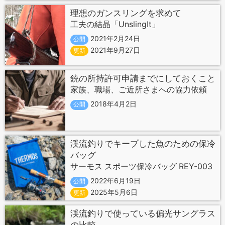
理想のガンスリングを求めて
工夫の結晶「UnslingIt」
2021年2月24日
公開
2021年9月27日
更新
銃の所持許可申請までにしておくこと
家族、職場、ご近所さまへの協力依頼
2018年4月2日
公開
渓流釣りでキープした魚のための保冷
バッグ
サーモス スポーツ保冷バッグ REY-003
2022年6月19日
公開
2025年5月6日
更新
渓流釣りで使っている偏光サングラス
の比較