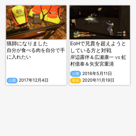
猟師になりました
EoHで兄貴を超えようと
自分が食べる肉を自分で手
している方と対戦
に入れたい
岸辺露伴＆広瀬康一 vs 虹
村億泰＆矢安宮重清
2016年5月11日
公開
2017年12月4日
2020年11月19日
公開
更新