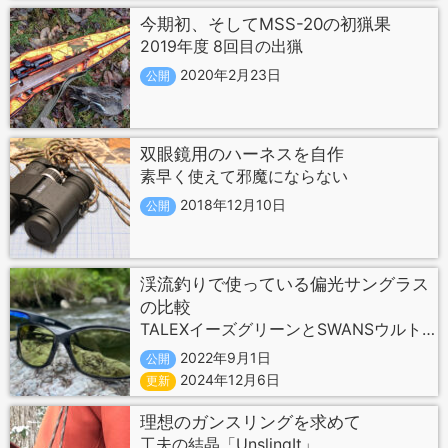
今期初、そしてMSS-20の初猟果
2019年度 8回目の出猟
2020年2月23日
公開
双眼鏡用のハーネスを自作
素早く使えて邪魔にならない
2018年12月10日
公開
渓流釣りで使っている偏光サングラス
の比較
TALEXイーズグリーンとSWANSウルトラライトグリーン
2022年9月1日
公開
2024年12月6日
更新
理想のガンスリングを求めて
工夫の結晶「UnslingIt」