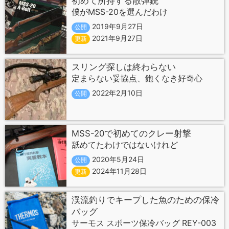
初めて所持する散弾銃
僕がMSS-20を選んだわけ
2019年9月27日
公開
2021年9月27日
更新
スリング探しは終わらない
定まらない妥協点、飽くなき好奇心
2022年2月10日
公開
MSS-20で初めてのクレー射撃
舐めてたわけではないけれど
2020年5月24日
公開
2024年11月28日
更新
渓流釣りでキープした魚のための保冷
バッグ
サーモス スポーツ保冷バッグ REY-003