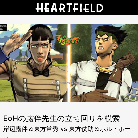
EoHの露伴先生の立ち回りを模索
岸辺露伴＆東方常秀 vs 東方仗助＆ホル・ホー