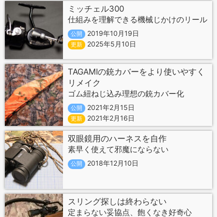
ミッチェル300
仕組みを理解できる機械じかけのリール
2019年10月19日
公開
2025年5月10日
更新
TAGAMIの銃カバーをより使いやすく
リメイク
ゴム紐ねじ込み理想の銃カバー化
2021年2月15日
公開
2021年2月16日
更新
双眼鏡用のハーネスを自作
素早く使えて邪魔にならない
2018年12月10日
公開
スリング探しは終わらない
定まらない妥協点、飽くなき好奇心