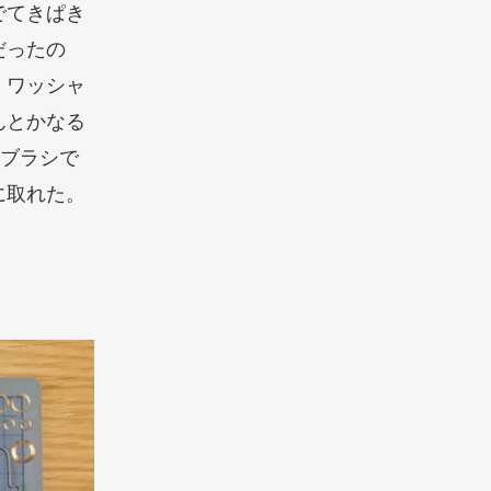
でてきぱき
だったの
。ワッシャ
んとかなる
歯ブラシで
に取れた。