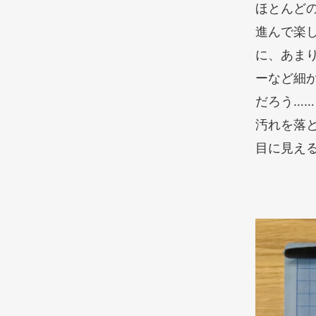
ほとんど
進んで楽
に、あま
ーなど細
だろう…
汚れを落
目に見え