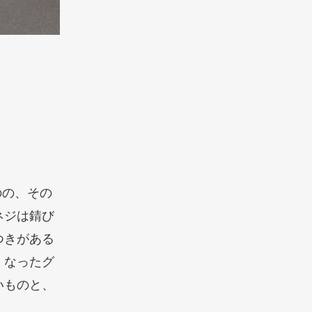
のの、その
ネジは錆び
つきがある
くなったグ
いものと、