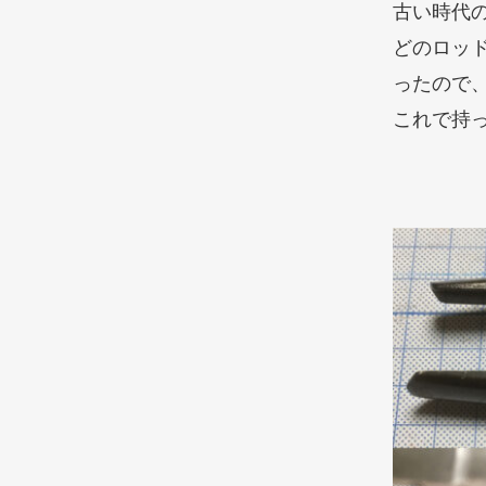
古い時代
どのロッ
ったので、
これで持