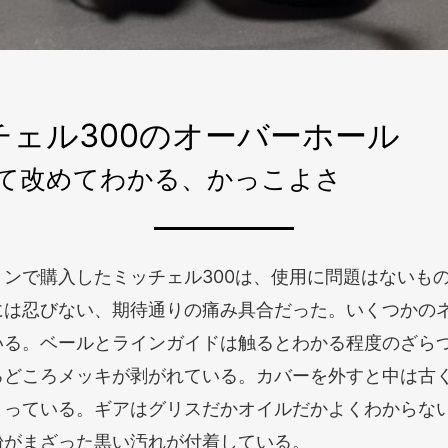
チェル300のオーバーホール
て改めてわかる、かっこよさ
ョンで購入したミッチェル300は、使用に問題はないも
には忍びない、期待通りの痛み具合だった。いくつかの
いる。ベールとラインガイドは触るとわかる程度のざら
ろどころメッキが剥がれている。カバーを外すと中は古
まっている。ギアはグリスだかオイルだかよくわからな
粉がまざった黒い汚れが付着している。