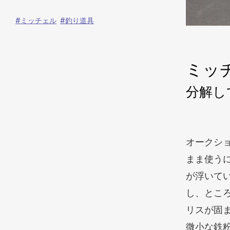
ミッチェル
釣り道具
ミッ
分解し
オークシ
まま使う
が浮いて
し、とこ
リスが固
微小な鉄