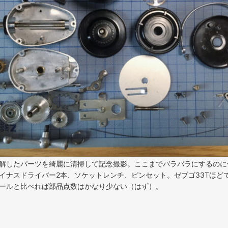
解したパーツを綺麗に清掃して記念撮影。ここまでバラバラにするのに
イナスドライバー2本、ソケットレンチ、ピンセット。ゼブゴ33Tほど
ールと比べれば部品点数はかなり少ない（はず）。