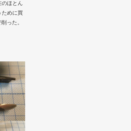
在のほとん
うために買
で削った。