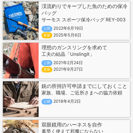
渓流釣りでキープした魚のための保冷
バッグ
サーモス スポーツ保冷バッグ REY-003
2022年6月19日
公開
2025年5月6日
更新
理想のガンスリングを求めて
工夫の結晶「UnslingIt」
2021年2月24日
公開
2021年9月27日
更新
銃の所持許可申請までにしておくこと
家族、職場、ご近所さまへの協力依頼
2018年4月2日
公開
双眼鏡用のハーネスを自作
素早く使えて邪魔にならない