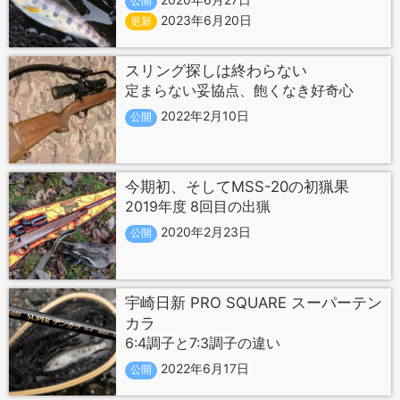
公開
2023年6月20日
更新
スリング探しは終わらない
定まらない妥協点、飽くなき好奇心
2022年2月10日
公開
今期初、そしてMSS-20の初猟果
2019年度 8回目の出猟
2020年2月23日
公開
宇崎日新 PRO SQUARE スーパーテン
カラ
6:4調子と7:3調子の違い
2022年6月17日
公開