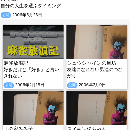
自分の人生を選ぶタイミング
2006年5月28日
公開
麻雀放浪記
シュウシャインの周坊
好きだけど「好き」と言い
友達になれない男達のつな
きれない
がり
2006年2月18日
2006年2月9日
公開
公開
耳の家みみ子
スイギン松ちゃん