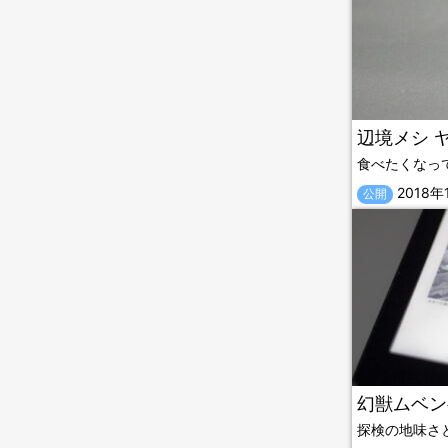
辺境メシ 
食べたくなっ
2018年
公開
幻獣ムベン
探検の地味さ