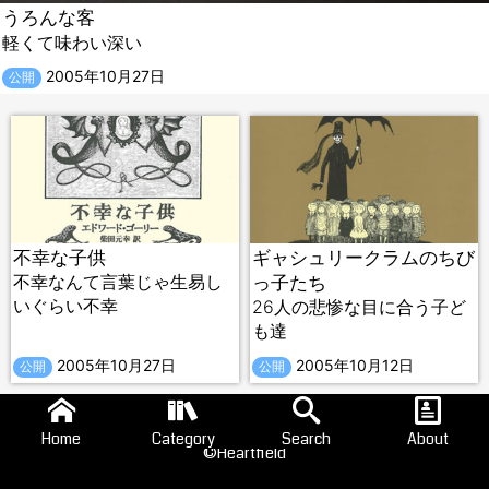
うろんな客
軽くて味わい深い
2005年10月27日
公開
不幸な子供
ギャシュリークラムのちび
不幸なんて言葉じゃ生易し
っ子たち
いぐらい不幸
26人の悲惨な目に合う子ど
も達
2005年10月27日
2005年10月12日
公開
公開
Home
Category
Search
About
©Heartfield
Search